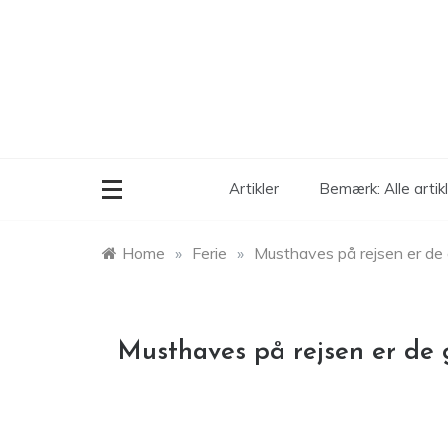
Skip
to
content
Artikler
Bemærk: Alle arti
Home
»
Ferie
»
Musthaves på rejsen er de 
Musthaves på rejsen er de 