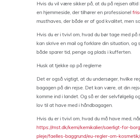
Hvis du vil være sikker på, at du på rejsen alti
en hjemmeside, der tilhører en professionel
fris
musthaves, der både er af god kvalitet, men som
Hvis du er i tvivl om, hvad du bør tage med på r
kan skrive en mail og forklare din situation, og s
både sparer tid, penge og plads i kufferten.
Husk at tjekke op på reglerne
Det er også vigtigt, at du undersøger, hvilke r
bagagen på din rejse. Det kan være, at din rejs
komme ind i landet. Og så er der selvfølgelig o
lov til at have med i håndbagagen.
Hvis du er i tvivl om, hvad du må have med, når 
https://mst.dk/kemi/kemikalier/saerligt-for-bo
pleje/faelles-baggrund/eu-regler-om-kosmetik