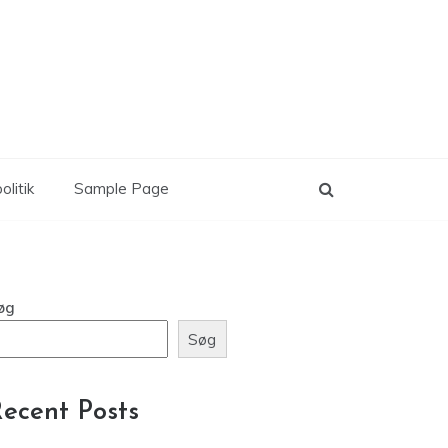
olitik
Sample Page
øg
Søg
ecent Posts