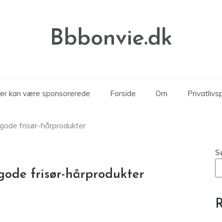
Bbbonvie.dk
kler kan være sponsorerede
Forside
Om
Privatlivsp
gode frisør-hårprodukter
S
gode frisør-hårprodukter
R