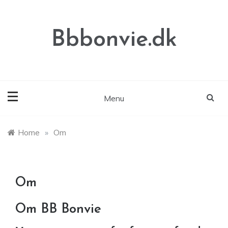
Skip
to
content
Bbbonvie.dk
Menu
Home
»
Om
Om
Om BB Bonvie