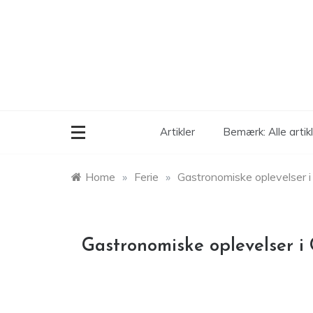
Skip
to
content
Artikler
Bemærk: Alle arti
Home
»
Ferie
»
Gastronomiske oplevelser i 
Gastronomiske oplevelser i 