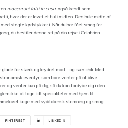
tten
maccaruni fatti in casa
, også kendt som
ti, hvor der er lavet et hul i midten. Den hule midte af
 med stegte kødstykker i. Når du har fået smag for
 gang, du bestiller denne ret på din rejse i Calabrien.
r glade for stærk og krydret mad – og især chili. Med
astronomisk eventyr, som bare venter på at blive
er og venter kun på dig, så du kan fordybe dig i den
 glem ikke at tage lidt specialiteter med hjem til
mmelavet kage med syditaliensk stemning og smag.
PINTEREST
LINKEDIN