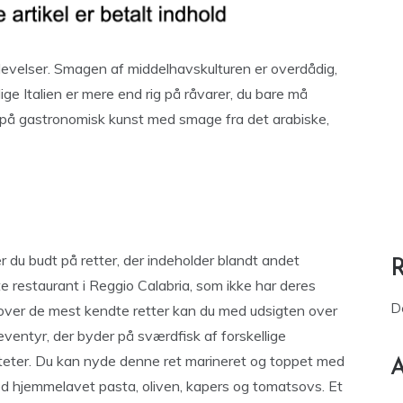
levelser. Smagen af middelhavskulturen er overdådig,
ge Italien er mere end rig på råvarer, du bare må
på gastronomisk kunst med smage fra det arabiske,
er du budt på retter, der indeholder blandt andet
ste restaurant i Reggio Calabria, som ikke har deres
D
Udover de mest kendte retter kan du med udsigten over
eventyr, der byder på sværdfisk af forskellige
liteter. Du kan nyde denne ret marineret og toppet med
A
 med hjemmelavet pasta, oliven, kapers og tomatsovs. Et