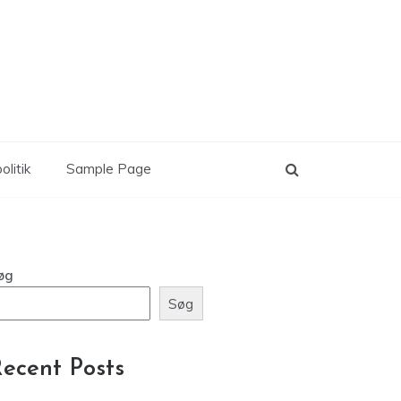
olitik
Sample Page
øg
Søg
ecent Posts