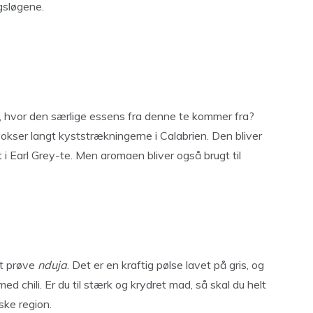
gsløgene.
, hvor den særlige essens fra denne te kommer fra?
vokser langt kyststrækningerne i Calabrien. Den bliver
gt i Earl Grey-te. Men aromaen bliver også brugt til
at prøve
nduja
. Det er en kraftig pølse lavet på gris, og
med chili. Er du til stærk og krydret mad, så skal du helt
ske region.