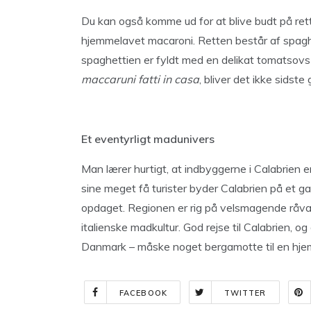
Du kan også komme ud for at blive budt på re
hjemmelavet macaroni. Retten består af spaghet
spaghettien er fyldt med en delikat tomatsovs
maccaruni fatti in casa
, bliver det ikke sidste
Et eventyrligt madunivers
Man lærer hurtigt, at indbyggerne i Calabrien e
sine meget få turister byder Calabrien på et g
opdaget. Regionen er rig på velsmagende råvar
italienske madkultur. God rejse til Calabrien, og
Danmark – måske noget bergamotte til en hje
FACEBOOK
TWITTER