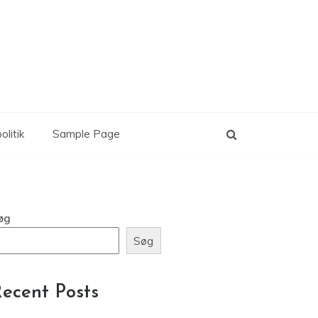
olitik
Sample Page
øg
Søg
ecent Posts