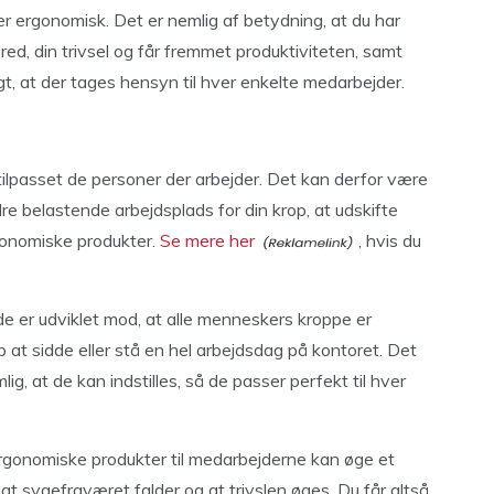
 er ergonomisk. Det er nemlig af betydning, at du har
red, din trivsel og får fremmet produktiviteten, samt
gtigt, at der tages hensyn til hver enkelte medarbejder.
 tilpasset de personer der arbejder. Det kan derfor være
dre belastende arbejdsplads for din krop, at udskifte
gonomiske produkter.
Se mere her
, hvis du
e er udviklet mod, at alle menneskers kroppe er
rop at sidde eller stå en hel arbejdsdag på kontoret. Det
g, at de kan indstilles, så de passer perfekt til hver
ergonomiske produkter til medarbejderne kan øge et
at sygefraværet falder og at trivslen øges. Du får altså