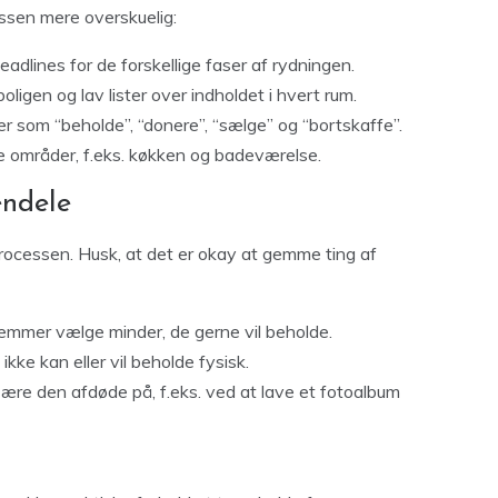
essen mere overskuelig:
eadlines for de forskellige faser af rydningen.
igen og lav lister over indholdet i hvert rum.
r som “beholde”, “donere”, “sælge” og “bortskaffe”.
 områder, f.eks. køkken og badeværelse.
endele
processen. Husk, at det er okay at gemme ting af
emmer vælge minder, de gerne vil beholde.
ikke kan eller vil beholde fysisk.
ære den afdøde på, f.eks. ved at lave et fotoalbum