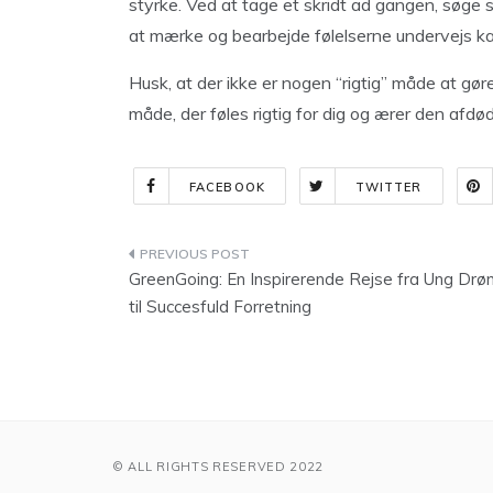
styrke. Ved at tage et skridt ad gangen, søge s
at mærke og bearbejde følelserne undervejs ka
Husk, at der ikke er nogen “rigtig” måde at gø
måde, der føles rigtig for dig og ærer den afdø
FACEBOOK
TWITTER
Indlægsnavigation
GreenGoing: En Inspirerende Rejse fra Ung Drø
til Succesfuld Forretning
© ALL RIGHTS RESERVED 2022