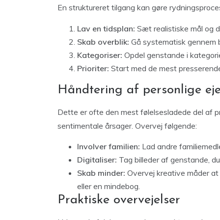
En struktureret tilgang kan gøre rydningsproc
Lav en tidsplan:
Sæt realistiske mål og d
Skab overblik:
Gå systematisk gennem bol
Kategoriser:
Opdel genstande i kategorie
Prioriter:
Start med de mest presserende
Håndtering af personlige ej
Dette er ofte den mest følelsesladede del af 
sentimentale årsager. Overvej følgende:
Involver familien:
Lad andre familiemedl
Digitaliser:
Tag billeder af genstande, du 
Skab minder:
Overvej kreative måder at 
eller en mindebog.
Praktiske overvejelser