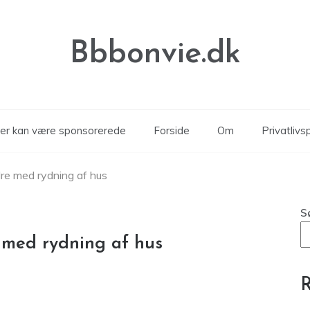
Bbbonvie.dk
kler kan være sponsorerede
Forside
Om
Privatlivsp
re med rydning af hus
S
 med rydning af hus
R