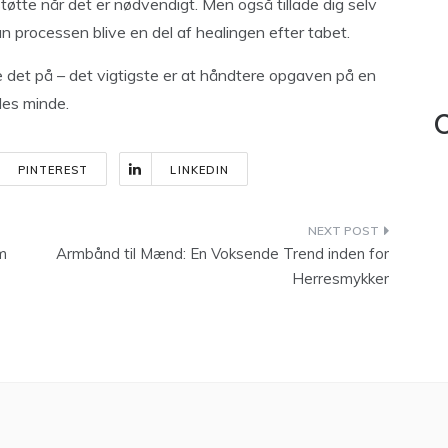
tøtte når det er nødvendigt. Men også tillade dig selv
n processen blive en del af healingen efter tabet.
re det på – det vigtigste er at håndtere opgaven på en
des minde.
C
PINTEREST
LINKEDIN
m
Armbånd til Mænd: En Voksende Trend inden for
Herresmykker