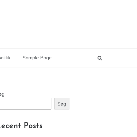
olitik
Sample Page
øg
Søg
ecent Posts