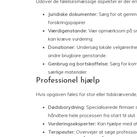
Udover de følelsesmæssige aspekter er der en 
Juridiske dokumenter:
Sørg for at gemme
forsikringspapirer.
Værdigenstande:
Vær opmærksom på smyk
kan kræve vurdering.
Donationer:
Undersøg lokale velgørenheds
andre brugbare genstande.
Genbrug og bortskaffelse:
Sørg for korr
særlige materialer.
Professionel hjælp
Hvis opgaven føles for stor eller tidskrævende,
Dødsborydning:
Specialiserede firmaer
håndtere hele processen fra start til slut.
Vurderingseksperter:
Kan hjælpe med at 
Terapeuter:
Overvejer at søge profession