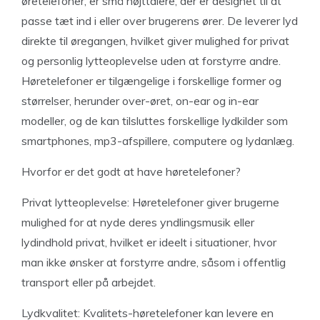
øretelefoner, er små højttalere, der er designet til at
passe tæt ind i eller over brugerens ører. De leverer lyd
direkte til øregangen, hvilket giver mulighed for privat
og personlig lytteoplevelse uden at forstyrre andre.
Høretelefoner er tilgængelige i forskellige former og
størrelser, herunder over-øret, on-ear og in-ear
modeller, og de kan tilsluttes forskellige lydkilder som
smartphones, mp3-afspillere, computere og lydanlæg.
Hvorfor er det godt at have høretelefoner?
Privat lytteoplevelse: Høretelefoner giver brugerne
mulighed for at nyde deres yndlingsmusik eller
lydindhold privat, hvilket er ideelt i situationer, hvor
man ikke ønsker at forstyrre andre, såsom i offentlig
transport eller på arbejdet.
Lydkvalitet: Kvalitets-høretelefoner kan levere en